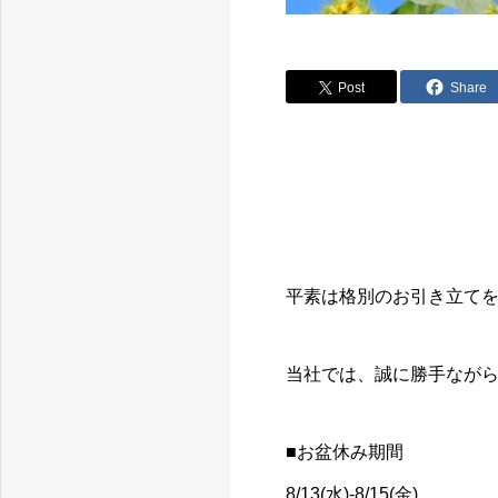
Post
Share
平素は格別のお引き立て
当社では、誠に勝手なが
■お盆休み期間
8/13(水)-8/15(金)