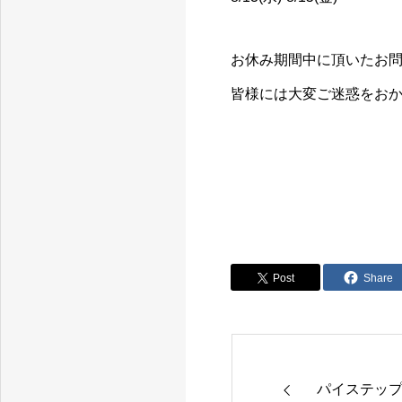
お休み期間中に頂いたお
皆様には大変ご迷惑をお
社交ダンスと健康麻雀ができる埼玉県川口市のデイサービスです。
Post
Share
パイステッ